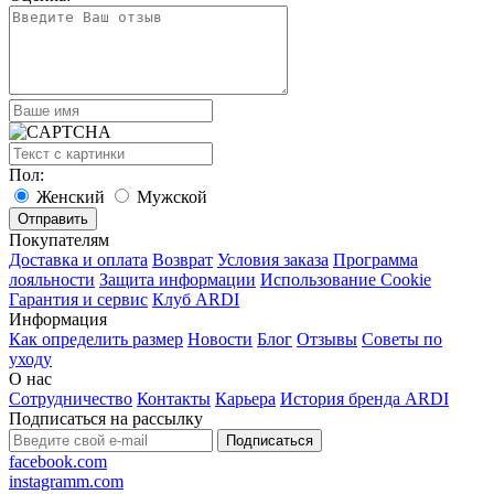
Пол:
Женский
Мужской
Покупателям
Доставка и оплата
Возврат
Условия заказа
Программа
лояльности
Защита информации
Использование Cookie
Гарантия и сервис
Клуб ARDI
Информация
Как определить размер
Новости
Блог
Отзывы
Советы по
уходу
О нас
Сотрудничество
Контакты
Карьера
История бренда ARDI
Подписаться на рассылку
Подписаться
facebook.com
instagramm.com