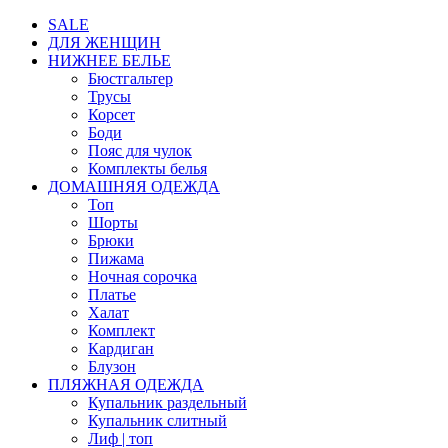
SALE
ДЛЯ ЖЕНЩИН
НИЖНЕЕ БЕЛЬЕ
Бюстгальтер
Трусы
Корсет
Боди
Пояс для чулок
Комплекты белья
ДОМАШНЯЯ ОДЕЖДА
Топ
Шорты
Брюки
Пижама
Ночная сорочка
Платье
Халат
Комплект
Кардиган
Блузон
ПЛЯЖНАЯ ОДЕЖДА
Купальник раздельный
Купальник слитный
Лиф | топ