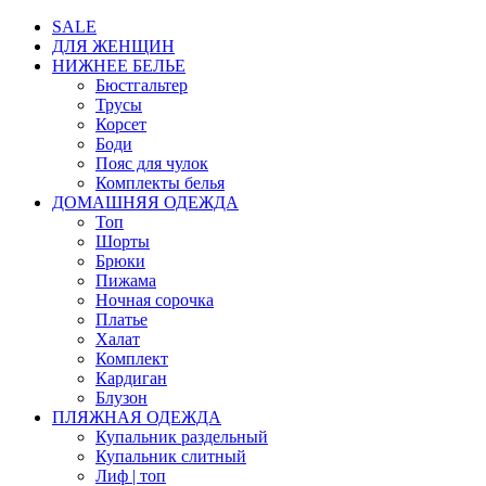
SALE
ДЛЯ ЖЕНЩИН
НИЖНЕЕ БЕЛЬЕ
Бюстгальтер
Трусы
Корсет
Боди
Пояс для чулок
Комплекты белья
ДОМАШНЯЯ ОДЕЖДА
Топ
Шорты
Брюки
Пижама
Ночная сорочка
Платье
Халат
Комплект
Кардиган
Блузон
ПЛЯЖНАЯ ОДЕЖДА
Купальник раздельный
Купальник слитный
Лиф | топ