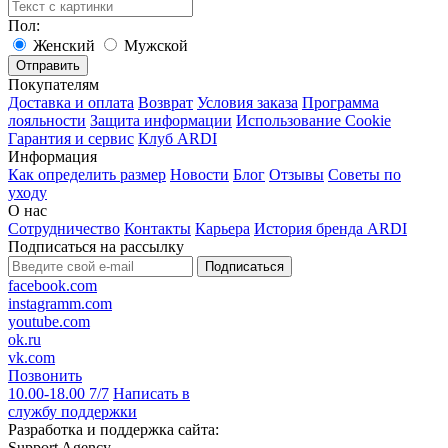
Пол:
Женский
Мужской
Покупателям
Доставка и оплата
Возврат
Условия заказа
Программа
лояльности
Защита информации
Использование Cookie
Гарантия и сервис
Клуб ARDI
Информация
Как определить размер
Новости
Блог
Отзывы
Советы по
уходу
О нас
Сотрудничество
Контакты
Карьера
История бренда ARDI
Подписаться на рассылку
Подписаться
facebook.com
instagramm.com
youtube.com
ok.ru
vk.com
Позвонить
10.00-18.00 7/7
Написать в
службу поддержки
Разработка и поддержка сайта:
Support Agency