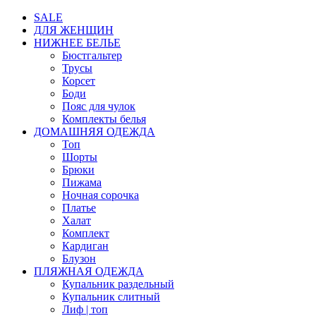
SALE
ДЛЯ ЖЕНЩИН
НИЖНЕЕ БЕЛЬЕ
Бюстгальтер
Трусы
Корсет
Боди
Пояс для чулок
Комплекты белья
ДОМАШНЯЯ ОДЕЖДА
Топ
Шорты
Брюки
Пижама
Ночная сорочка
Платье
Халат
Комплект
Кардиган
Блузон
ПЛЯЖНАЯ ОДЕЖДА
Купальник раздельный
Купальник слитный
Лиф | топ