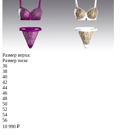
Размер верха:
Размер низа:
36
38
40
42
44
46
48
50
52
54
56
10 990 ₽