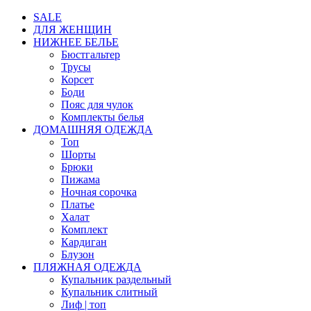
SALE
ДЛЯ ЖЕНЩИН
НИЖНЕЕ БЕЛЬЕ
Бюстгальтер
Трусы
Корсет
Боди
Пояс для чулок
Комплекты белья
ДОМАШНЯЯ ОДЕЖДА
Топ
Шорты
Брюки
Пижама
Ночная сорочка
Платье
Халат
Комплект
Кардиган
Блузон
ПЛЯЖНАЯ ОДЕЖДА
Купальник раздельный
Купальник слитный
Лиф | топ