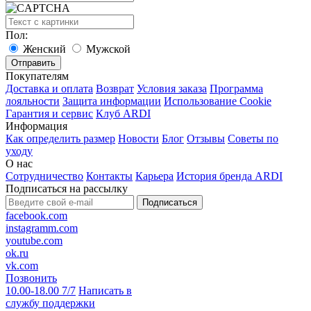
Пол:
Женский
Мужской
Покупателям
Доставка и оплата
Возврат
Условия заказа
Программа
лояльности
Защита информации
Использование Cookie
Гарантия и сервис
Клуб ARDI
Информация
Как определить размер
Новости
Блог
Отзывы
Советы по
уходу
О нас
Сотрудничество
Контакты
Карьера
История бренда ARDI
Подписаться на рассылку
Подписаться
facebook.com
instagramm.com
youtube.com
ok.ru
vk.com
Позвонить
10.00-18.00 7/7
Написать в
службу поддержки