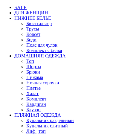
SALE
ДЛЯ ЖЕНЩИН
НИЖНЕЕ БЕЛЬЕ
Бюстгальтер
Трусы
Корсет
Боди
Пояс для чулок
Комплекты белья
ДОМАШНЯЯ ОДЕЖДА
Топ
Шорты
Брюки
Пижама
Ночная сорочка
Платье
Халат
Комплект
Кардиган
Блузон
ПЛЯЖНАЯ ОДЕЖДА
Купальник раздельный
Купальник слитный
Лиф | топ