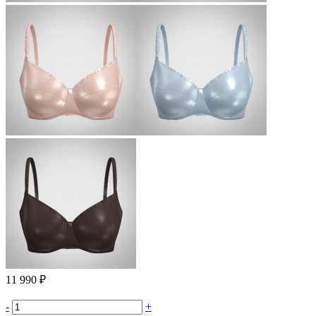
11 990 ₽
-
+