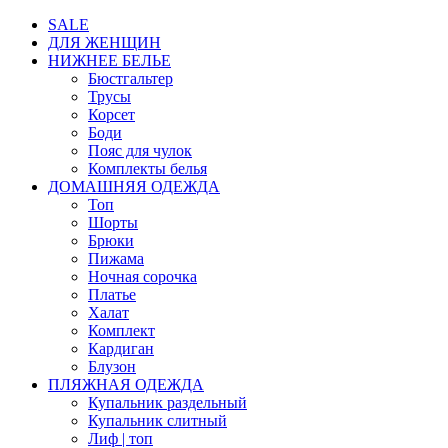
SALE
ДЛЯ ЖЕНЩИН
НИЖНЕЕ БЕЛЬЕ
Бюстгальтер
Трусы
Корсет
Боди
Пояс для чулок
Комплекты белья
ДОМАШНЯЯ ОДЕЖДА
Топ
Шорты
Брюки
Пижама
Ночная сорочка
Платье
Халат
Комплект
Кардиган
Блузон
ПЛЯЖНАЯ ОДЕЖДА
Купальник раздельный
Купальник слитный
Лиф | топ