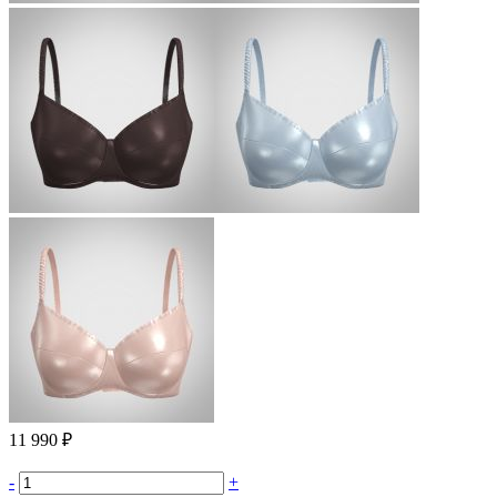
11 990 ₽
-
+