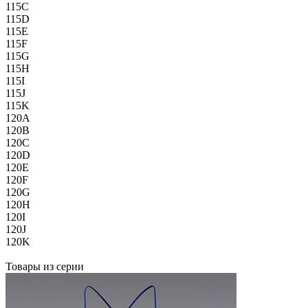
115C
115D
115E
115F
115G
115H
115I
115J
115K
120A
120B
120C
120D
120E
120F
120G
120H
120I
120J
120K
Товары из серии