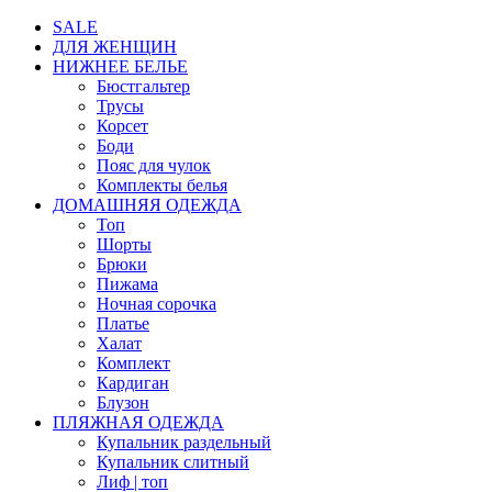
SALE
ДЛЯ ЖЕНЩИН
НИЖНЕЕ БЕЛЬЕ
Бюстгальтер
Трусы
Корсет
Боди
Пояс для чулок
Комплекты белья
ДОМАШНЯЯ ОДЕЖДА
Топ
Шорты
Брюки
Пижама
Ночная сорочка
Платье
Халат
Комплект
Кардиган
Блузон
ПЛЯЖНАЯ ОДЕЖДА
Купальник раздельный
Купальник слитный
Лиф | топ