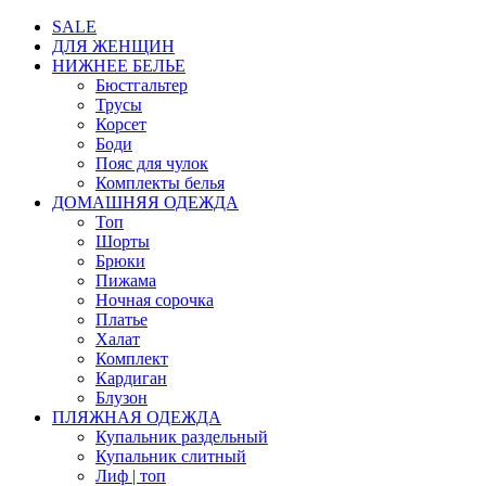
SALE
ДЛЯ ЖЕНЩИН
НИЖНЕЕ БЕЛЬЕ
Бюстгальтер
Трусы
Корсет
Боди
Пояс для чулок
Комплекты белья
ДОМАШНЯЯ ОДЕЖДА
Топ
Шорты
Брюки
Пижама
Ночная сорочка
Платье
Халат
Комплект
Кардиган
Блузон
ПЛЯЖНАЯ ОДЕЖДА
Купальник раздельный
Купальник слитный
Лиф | топ