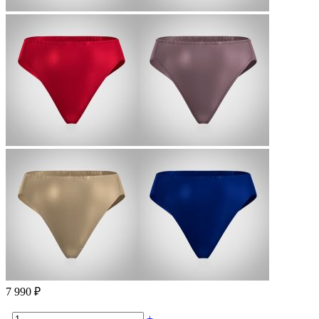
7 990 ₽
-
+