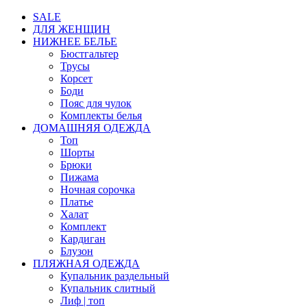
SALE
ДЛЯ ЖЕНЩИН
НИЖНЕЕ БЕЛЬЕ
Бюстгальтер
Трусы
Корсет
Боди
Пояс для чулок
Комплекты белья
ДОМАШНЯЯ ОДЕЖДА
Топ
Шорты
Брюки
Пижама
Ночная сорочка
Платье
Халат
Комплект
Кардиган
Блузон
ПЛЯЖНАЯ ОДЕЖДА
Купальник раздельный
Купальник слитный
Лиф | топ