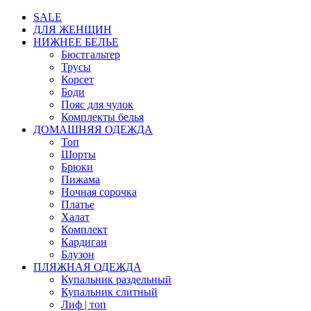
SALE
ДЛЯ ЖЕНЩИН
НИЖНЕЕ БЕЛЬЕ
Бюстгальтер
Трусы
Корсет
Боди
Пояс для чулок
Комплекты белья
ДОМАШНЯЯ ОДЕЖДА
Топ
Шорты
Брюки
Пижама
Ночная сорочка
Платье
Халат
Комплект
Кардиган
Блузон
ПЛЯЖНАЯ ОДЕЖДА
Купальник раздельный
Купальник слитный
Лиф | топ