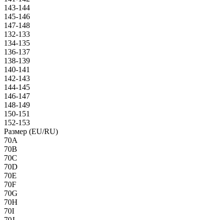
143-144
145-146
147-148
132-133
134-135
136-137
138-139
140-141
142-143
144-145
146-147
148-149
150-151
152-153
Размер (EU/RU)
70A
70B
70C
70D
70E
70F
70G
70H
70I
70J