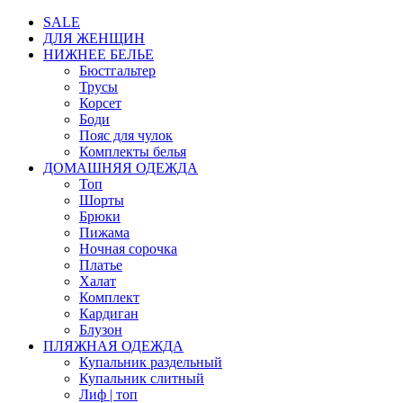
SALE
ДЛЯ ЖЕНЩИН
НИЖНЕЕ БЕЛЬЕ
Бюстгальтер
Трусы
Корсет
Боди
Пояс для чулок
Комплекты белья
ДОМАШНЯЯ ОДЕЖДА
Топ
Шорты
Брюки
Пижама
Ночная сорочка
Платье
Халат
Комплект
Кардиган
Блузон
ПЛЯЖНАЯ ОДЕЖДА
Купальник раздельный
Купальник слитный
Лиф | топ