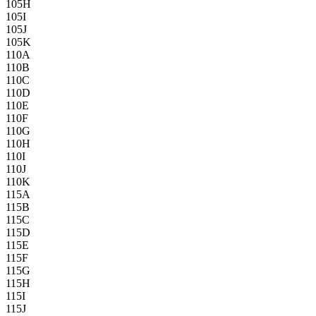
105H
105I
105J
105K
110A
110B
110C
110D
110E
110F
110G
110H
110I
110J
110K
115A
115B
115C
115D
115E
115F
115G
115H
115I
115J