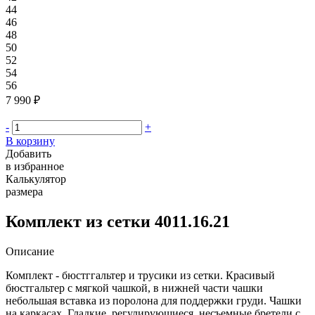
44
46
48
50
52
54
56
7 990 ₽
-
+
В корзину
Добавить
в избранное
Калькулятор
размера
Комплект из сетки 4011.16.21
Описание
Комплект - бюстггальтер и трусики из сетки. Красивый
бюстгальтер с мягкой чашкой, в нижней части чашки
небольшая вставка из поролона для поддержки груди. Чашки
на каркасах. Гладкие, регулирующиеся, несъемные бретели с