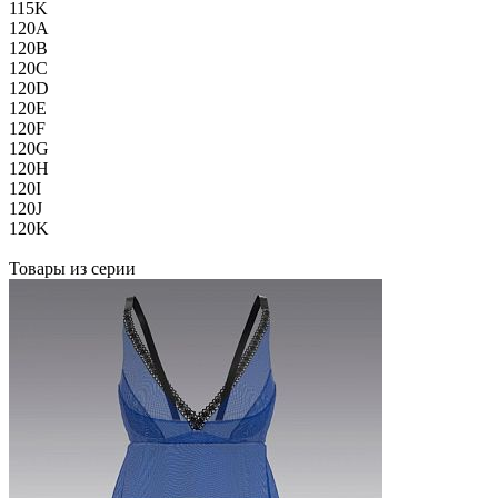
115K
120A
120B
120C
120D
120E
120F
120G
120H
120I
120J
120K
Товары из серии